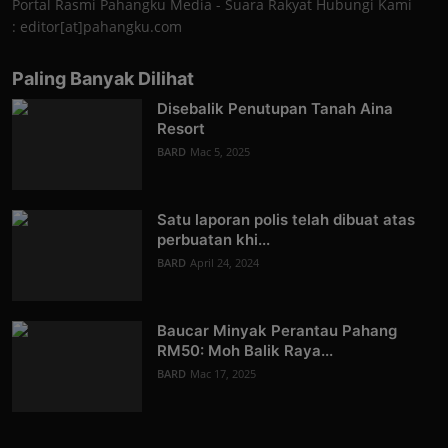
Portal Rasmi Pahangku Media - Suara Rakyat Hubungi Kami
: editor[at]pahangku.com
Paling Banyak Dilihat
Disebalik Penutupan Tanah Aina
Resort
BARD
Mac 5, 2025
Satu laporan polis telah dibuat atas
perbuatan khi...
BARD
April 24, 2024
Baucar Minyak Perantau Pahang
RM50: Moh Balik Raya...
BARD
Mac 17, 2025