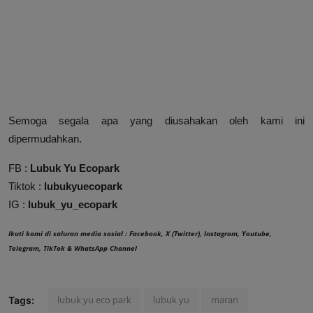
Semoga segala apa yang diusahakan oleh kami ini
dipermudahkan.
FB :
Lubuk Yu Ecopark
Tiktok :
lubukyuecopark
IG :
lubuk_yu_ecopark
Ikuti kami di saluran media sosial :
Facebook
,
X (Twitter)
,
Instagram
,
Youtube
,
Telegram
,
TikTok
&
WhatsApp Channel
lubuk yu eco park
lubuk yu
maran
Tags: