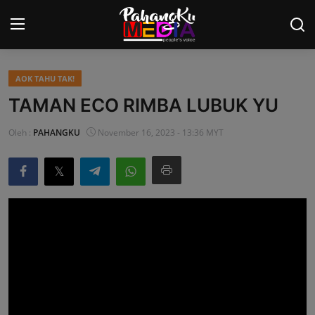
AOK TAHU TAK!
Laman Utama
TAMAN ECO RIMBA LUBUK YU
Nasional
Oleh :
PAHANGKU
November 16, 2023 - 13:36 MYT
Politik
Gaya Hidup
Ekonomi
Sukan
Dunia
AOK Tahu Tak!