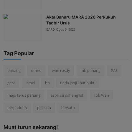
Akta Baharu MARA 2026 Perkukuh
Tadbir Urus
BARD
Ogos 6, 2026
Tag Popular
pahang
umno
wan rosdy
mb pahang
PAS
gaza
israel
bn
tiada janji lihat bukti
maju terus pahang
aspirasi pahang1st
Tok Wan
perpaduan
palestin
bersatu
Muat turun sekarang!