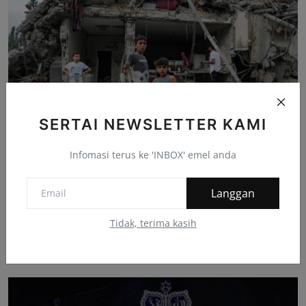
SERTAI NEWSLETTER KAMI
Infomasi terus ke 'INBOX' emel anda
Pembinaan semula Gaza ambil masa berdekad
Langgan
lamanya
PAHANGKU
Mei 3, 2024
Tidak, terima kasih
Serangan Israel selama hampir tujuh bulan ke atas
Semenanjung Gaza menyaksikan s...