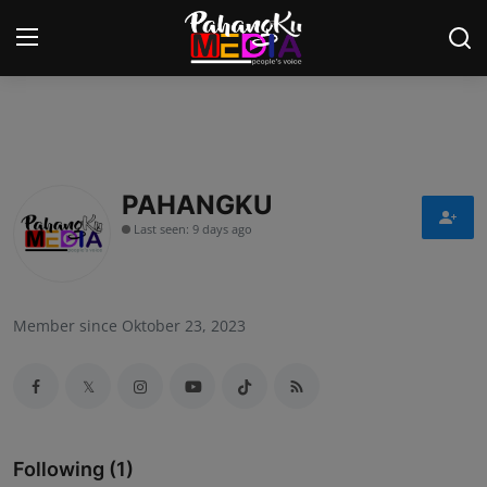
Laman Utama
Nasional
PAHANGKU
Last seen: 9 days ago
Politik
Gaya Hidup
Member since Oktober 23, 2023
Ekonomi
Sukan
Dunia
Following (1)
AOK Tahu Tak!