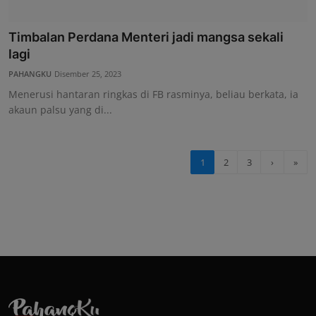
Timbalan Perdana Menteri jadi mangsa sekali
lagi
PAHANGKU
Disember 25, 2023
Menerusi hantaran ringkas di FB rasminya, beliau berkata, ia
akaun palsu yang di...
1
2
3
›
»