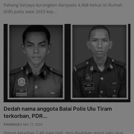
Pahang berjaya kurangkan daripada 4,968 Ketua Isi Rumah
(KIR) pada awal 2023 kep...
Dedah nama anggota Balai Polis Ulu Tiram
terkorban, PDR...
PAHANGKU
Mei 17, 2024
Dalam kejadian 2.45 pagi tadi, tiga disahkan maut iaitu dua