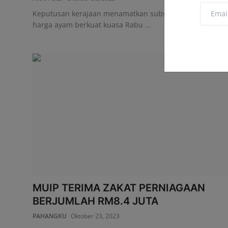
Keputusan kerajaan menamatkan subsidi dan kawalan
harga ayam berkuat kuasa Rabu ...
MUIP TERIMA ZAKAT PERNIAGAAN
BERJUMLAH RM8.4 JUTA
PAHANGKU
Oktober 23, 2023