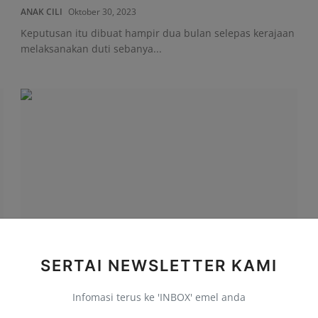
ANAK CILI
Oktober 30, 2023
Keputusan itu dibuat hampir dua bulan selepas kerajaan
melaksanakan duti sebanya...
SERTAI NEWSLETTER KAMI
RINGGIT KEMBALI MENINGKAT, DIBUKA
TINGGI BERBANDING DOL...
Infomasi terus ke 'INBOX' emel anda
PAHANGKU
Oktober 24, 2023