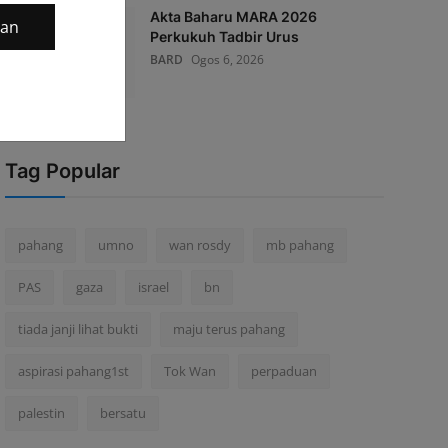
Akta Baharu MARA 2026
gan
Perkukuh Tadbir Urus
BARD
Ogos 6, 2026
Tag Popular
pahang
umno
wan rosdy
mb pahang
PAS
gaza
israel
bn
tiada janji lihat bukti
maju terus pahang
aspirasi pahang1st
Tok Wan
perpaduan
palestin
bersatu