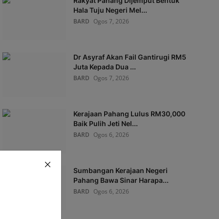
Rakyat Pahang Dijemput Bentuk
Hala Tuju Negeri Mel...
BARD
Ogos 7, 2026
Dr Asyraf Akan Fail Gantirugi RM5
Juta Kepada Dua ...
BARD
Ogos 7, 2026
Kerajaan Pahang Lulus RM30,000
Baik Pulih Jeti Nel...
BARD
Ogos 6, 2026
Sumbangan Kerajaan Negeri
Pahang Bawa Sinar Harapa...
BARD
Ogos 6, 2026