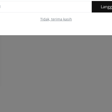
Lang
Ketua Ekonomi dan Kewangan Sosial Bank Muamalat
Malaysia Bhd Dr Mohd Afzanizam A...
Tidak, terima kasih