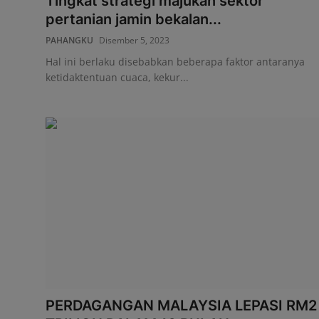
Tingkat strategi majukan sektor
pertanian jamin bekalan...
PAHANGKU
Disember 5, 2023
Hal ini berlaku disebabkan beberapa faktor antaranya
ketidaktentuan cuaca, kekur...
PERDAGANGAN MALAYSIA LEPASI RM2