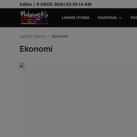
Sabtu | 8 OGOS 2026|
03:39:14 AM
LAMAN UTAMA
NASIONAL
POL
Laman Utama
Ekonomi
Laman Utama
Ekonomi
Nasional
Politik
Gaya Hidup
Ekonomi
Sukan
Dunia
AOK Tahu Tak!