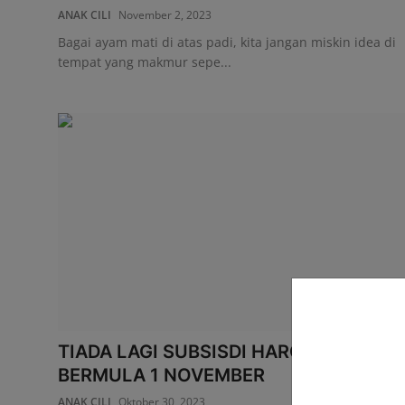
ANAK CILI
November 2, 2023
Bagai ayam mati di atas padi, kita jangan miskin idea di
tempat yang makmur sepe...
TIADA LAGI SUBSISDI HARGA AYAM
BERMULA 1 NOVEMBER
ANAK CILI
Oktober 30, 2023