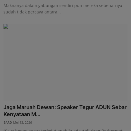
Maknanya dalam gabungan sendiri pun mereka sebenarnya
sudah tidak percaya antara...
Jaga Maruah Dewan: Speaker Tegur ADUN Sebar
Kenyataan M...
BARD
Mei 13, 2026
“Saya benar-benar terkejut apabila ada Ahli Yang Berhormat