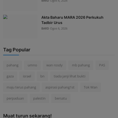
BARD
Ogos 6, 2026
Akta Baharu MARA 2026 Perkukuh
Tadbir Urus
BARD
Ogos 6, 2026
Tag Popular
pahang
umno
wan rosdy
mb pahang
PAS
gaza
israel
bn
tiada janji lihat bukti
maju terus pahang
aspirasi pahang1st
Tok Wan
perpaduan
palestin
bersatu
Muat turun sekarang!