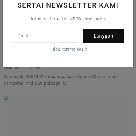
SERTAI NEWSLETTER KAMI
Infomasi terus ke 'INBOX' emel anda
Langgan
Tidak, terima kasih
Kerajaan Pahang Terus Prihatin: RM814,815
Disalurkan Un...
BARD
Disember 3, 2025
Sebanyak RM814,815 disampaikan kepada 30 wakil dan
penerima, meliputi pelbagai k...