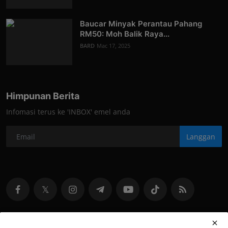
Baucar Minyak Perantau Pahang
RM50: Moh Balik Raya...
BARD
Mac 17, 2025
Himpunan Berita
Infomasi terus ke 'INBOX' emel anda
Langgan