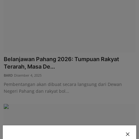
Belanjawan Pahang 2026: Tumpuan Rakyat
Terarah, Masa De...
BARD
Disember 4, 2025
Pembentangan akan dibuat secara langsung dari Dewan
Negeri Pahang dan rakyat bol...