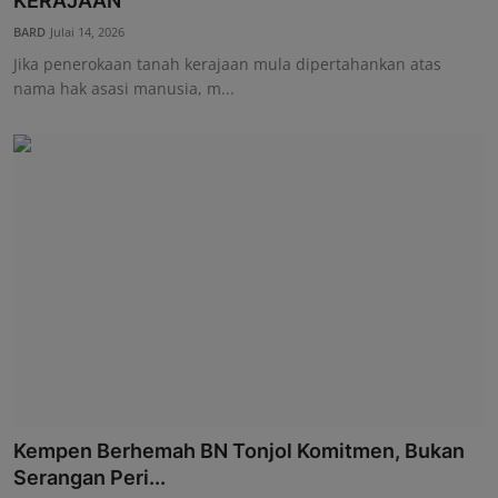
KERAJAAN
Hubungi Kami
BARD
Julai 14, 2026
Jika penerokaan tanah kerajaan mula dipertahankan atas
nama hak asasi manusia, m...
Kempen Berhemah BN Tonjol Komitmen, Bukan
Serangan Peri...