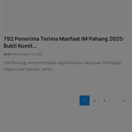
792 Penerima Terima Manfaat IM Pahang 2025:
Bukti Komit...
BARD
November 14, 2025
“IM Pahang mencerminkan keprihatinan kerajaan terhadap
rakyat luar bandar serta ...
1
2
3
›
»