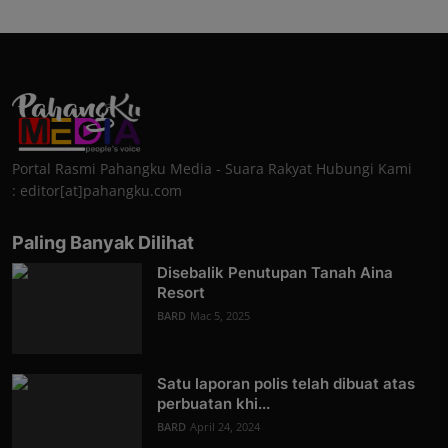
Portal Rasmi Pahangku Media - Suara Rakyat Hubungi Kami
: editor[at]pahangku.com
Paling Banyak Dilihat
Disebalik Penutupan Tanah Aina
Resort
BARD
Mac 5, 2025
Satu laporan polis telah dibuat atas
perbuatan khi...
BARD
April 24, 2024