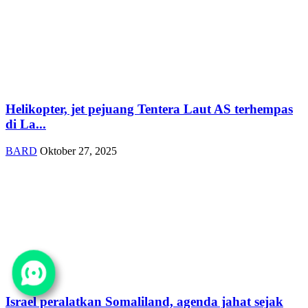
Helikopter, jet pejuang Tentera Laut AS terhempas
di La...
BARD
Oktober 27, 2025
Israel peralatkan Somaliland, agenda jahat sejak