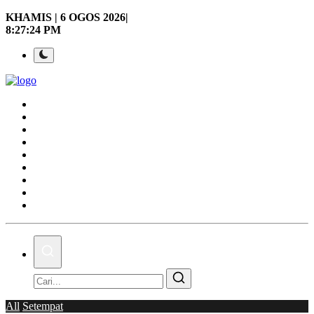
KHAMIS | 6 OGOS 2026|
8:27:25 PM
Laman Utama
Nasional
Politik
Gaya Hidup
Ekonomi
Sukan
Dunia
AOK Tahu Tak!
Hubungi Kami
All
Setempat