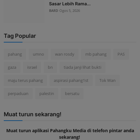
Sasar Lebih Rama...
BARD
Ogos 5, 2026
Tag Popular
pahang
umno
wan rosdy
mb pahang
PAS
gaza
israel
bn
tiada janji lihat bukti
maju terus pahang
aspirasi pahang1st
Tok Wan
perpaduan
palestin
bersatu
Muat turun sekarang!
Muat turun aplikasi Pahangku Media di telefon pintar anda
sekarang!