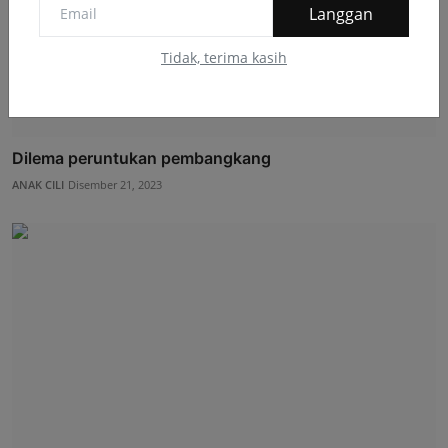
Langgan
Tidak, terima kasih
Dilema peruntukan pembangkang
ANAK CILI
Disember 21, 2023