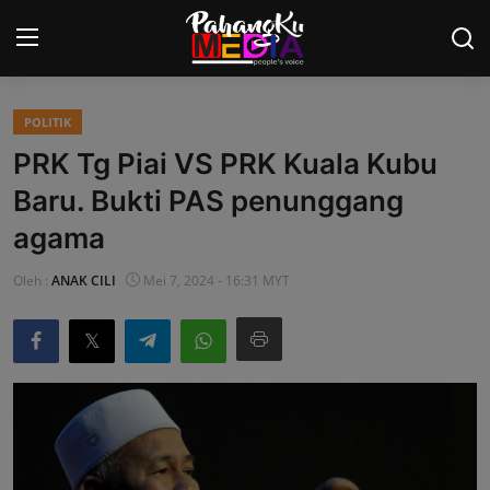
POLITIK
Laman Utama
PRK Tg Piai VS PRK Kuala Kubu
Nasional
Baru. Bukti PAS penunggang
agama
Politik
Oleh :
ANAK CILI
Mei 7, 2024 - 16:31 MYT
Gaya Hidup
Ekonomi
Sukan
Dunia
AOK Tahu Tak!