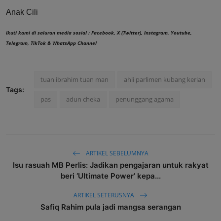
Anak Cili
Ikuti kami di saluran media sosial :
Facebook
,
X (Twitter)
,
Instagram
,
Youtube
,
Telegram
,
TikTok
&
WhatsApp Channel
tuan ibrahim tuan man
ahli parlimen kubang kerian
Tags:
pas
adun cheka
penunggang agama
ARTIKEL SEBELUMNYA
Isu rasuah MB Perlis: Jadikan pengajaran untuk rakyat
beri ‘Ultimate Power’ kepa...
ARTIKEL SETERUSNYA
Safiq Rahim pula jadi mangsa serangan