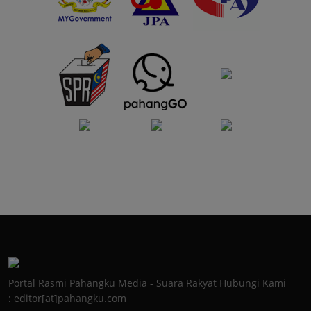
Portal Rasmi Pahangku Media - Suara Rakyat Hubungi Kami
: editor[at]pahangku.com