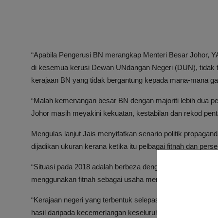
“Apabila Pengerusi BN merangkap Menteri Besar Johor,
di kesemua kerusi Dewan UNdangan Negeri (DUN), tidak 
kerajaan BN yang tidak bergantung kepada mana-mana gabu
“Malah kemenangan besar BN dengan majoriti lebih dua pe
Johor masih meyakini kekuatan, kestabilan dan rekod pent
Mengulas lanjut Jais menyifatkan senario politik propagan
dijadikan ukuran kerana ketika itu pelbagai fitnah dan per
“Situasi pada 2018 adalah berbeza dengan Pilihan Raya Ne
menggunakan fitnah sebagai usaha menjatuhkan kerajaan ya
“Kerajaan negeri yang terbentuk selepas 2022 secara hak
hasil daripada kecemerlangan keseluruhan barisan kepimp