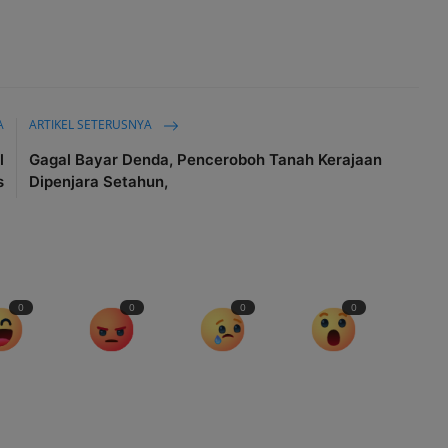
A
ARTIKEL SETERUSNYA
l
Gagal Bayar Denda, Penceroboh Tanah Kerajaan
s
Dipenjara Setahun,
0
0
0
0