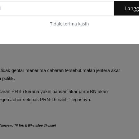
Lang
Tidak, terima kasih
idak gentar menerima cabaran tersebut malah jentera akar
politik.
ran PH itu kerana yakin barisan akar umbi BN akan
geri Johor selepas PRN-16 nanti,” tegasnya.
Telegram
,
TikTok
&
WhatsApp Channel