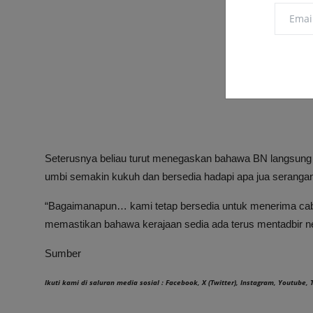
Seterusnya beliau turut menegaskan bahawa BN langsung t
umbi semakin kukuh dan bersedia hadapi apa jua serangan 
“Bagaimanapun… kami tetap bersedia untuk menerima caba
memastikan bahawa kerajaan sedia ada terus mentadbir ne
Sumber
Ikuti kami di saluran media sosial :
Facebook
,
X (Twitter)
,
Instagram
,
Youtube
,