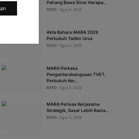
Pahang Bawa Sinar Harapa...
gan
BARD
Ogos 6, 2026
Akta Baharu MARA 2026
Perkukuh Tadbir Urus
BARD
Ogos 6, 2026
MARA Perkasa
Pengantarabangsaan TVET,
Perkukuh Ker...
BARD
Ogos 5, 2026
MARA Perluas Kerjasama
Strategik, Sasar Lebih Rama...
BARD
Ogos 5, 2026