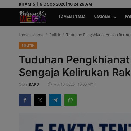
KHAMIS | 6 OGOS 2026|
10:24:28 AM
LAMAN UTAMA
NASIONAL
POL
Laman Utama
Politik
Tuduhan Pengkhianat Adalah Bermotif
Laman Utama
POLITIK
Nasional
Tuduhan Pengkhianat A
Politik
Sengaja Kelirukan Rak
Gaya Hidup
Oleh :
BARD
Mei 19, 2026 - 10:00 MYT
Ekonomi
Sukan
Dunia
AOK Tahu Tak!