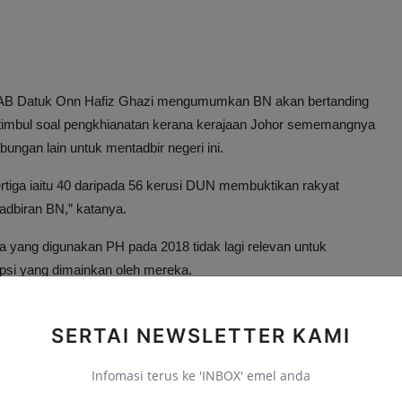
 YAB Datuk Onn Hafiz Ghazi mengumumkan BN akan bertanding
timbul soal pengkhianatan kerana kerajaan Johor sememangnya
ngan lain untuk mentadbir negeri ini.
rtiga iaitu 40 daripada 56 kerusi DUN membuktikan rakyat
adbiran BN,” katanya.
da yang digunakan PH pada 2018 tidak lagi relevan untuk
sepsi yang dimainkan oleh mereka.
geri (PRN) ke-16 kerana pada ketika itu PH berjaya
ng sehingga kini tiada satu kes pun terbukti benar.
SERTAI NEWSLETTER KAMI
ikatnya sudah memberikan perkhidmatan terbaik kepada rakyat
Infomasi terus ke 'INBOX' emel anda
inan yang mentadbir dan menjalankan amanah rakyat,” ujarnya.