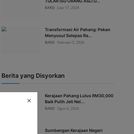
TULAR ISU ORANG ASLI D...
BARD
Julai 17, 2026
Transformasi Air Pahang: Pekan
Menyusul Selepas Ra...
BARD
Februari 5, 2026
Berita yang Disyorkan
Kerajaan Pahang Lulus RM30,000
Baik Pulih Jeti Nel...
BARD
Ogos 6, 2026
Sumbangan Kerajaan Negeri