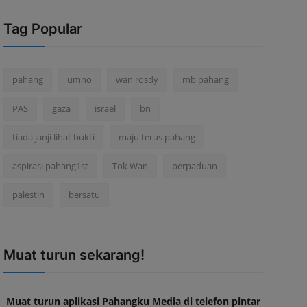
Tag Popular
pahang
umno
wan rosdy
mb pahang
PAS
gaza
israel
bn
tiada janji lihat bukti
maju terus pahang
aspirasi pahang1st
Tok Wan
perpaduan
palestin
bersatu
Muat turun sekarang!
Muat turun aplikasi Pahangku Media di telefon pintar