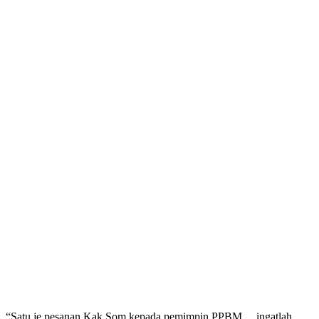
“Satu je pesanan Kak Som kepada pemimpin PPBM… ingatlah,