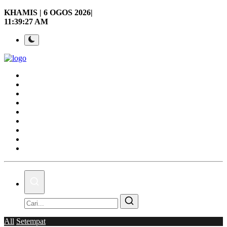
KHAMIS | 6 OGOS 2026|
11:39:28 AM
Laman Utama
Nasional
Politik
Gaya Hidup
Ekonomi
Sukan
Dunia
AOK Tahu Tak!
Hubungi Kami
All
Setempat