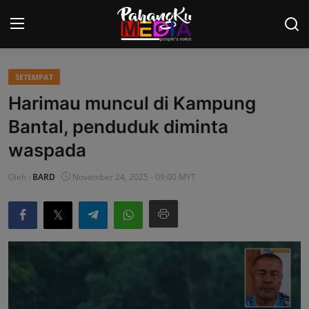
SETEMPAT
Laman Utama
Harimau muncul di Kampung
Nasional
Bantal, penduduk diminta
waspada
Politik
Oleh :
BARD
November 24, 2025 - 09:00 MYT
Gaya Hidup
Ekonomi
Sukan
Dunia
AOK Tahu Tak!