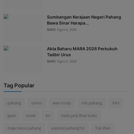
Sumbangan Kerajaan Negeri Pahang
Bawa Sinar Harapa...
BARD
Ogos 6, 2026
Akta Baharu MARA 2026 Perkukuh
Tadbir Urus
BARD
Ogos 6, 2026
Tag Popular
pahang
umno
wan rosdy
mb pahang
PAS
gaza
israel
bn
tiada janji lihat bukti
maju terus pahang
aspirasi pahang1st
Tok Wan