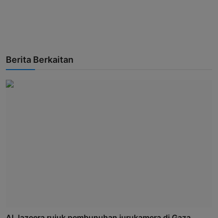
Berita Berkaitan
Al Jazeera rujuk pembunuhan jurukamera di Gaza