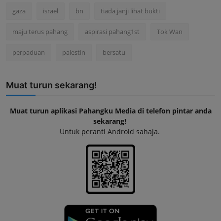
gaza
israel
bn
tiada janji lihat bukti
maju terus pahang
aspirasi pahang1st
Tok Wan
perpaduan
palestin
bersatu
Muat turun sekarang!
Muat turun aplikasi Pahangku Media di telefon pintar anda
sekarang!
Untuk peranti Android sahaja.