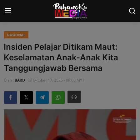
NASIONAL
Laman Utama
Insiden Pelajar Ditikam Maut:
Nasional
Keselamatan Anak-Anak Kita
Tanggungjawab Bersama
Politik
Oleh :
BARD
Oktober 17, 2025 - 09:00 MYT
Gaya Hidup
Ekonomi
Sukan
Dunia
AOK Tahu Tak!