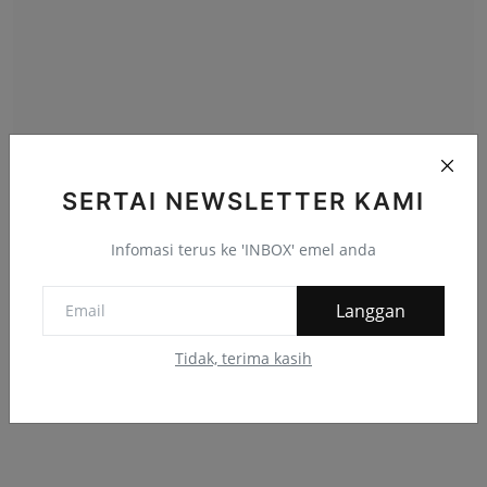
'Jangan terlebih pandai interpretasi analisis ramalan c...
SERTAI NEWSLETTER KAMI
BARD
Oktober 25, 2024
Infomasi terus ke 'INBOX' emel anda
Langgan
Komen Facebook
Tidak, terima kasih