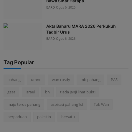
Bawa Sinar Harapa...
BARD
Ogos 6, 2026
Akta Baharu MARA 2026 Perkukuh
Tadbir Urus
BARD
Ogos 6, 2026
Tag Popular
pahang
umno
wan rosdy
mb pahang
PAS
gaza
israel
bn
tiada janji lihat bukti
maju terus pahang
aspirasi pahang1st
Tok Wan
perpaduan
palestin
bersatu