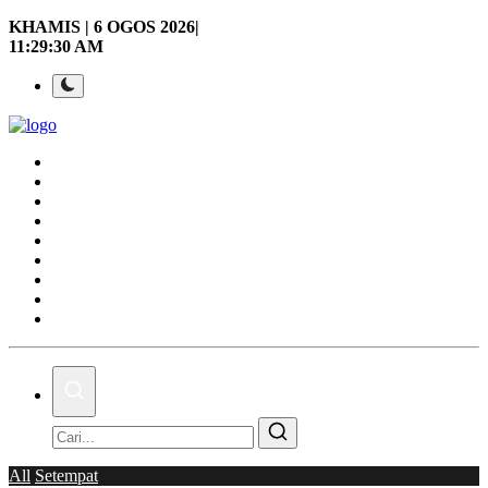
KHAMIS | 6 OGOS 2026|
11:29:31 AM
Laman Utama
Nasional
Politik
Gaya Hidup
Ekonomi
Sukan
Dunia
AOK Tahu Tak!
Hubungi Kami
All
Setempat