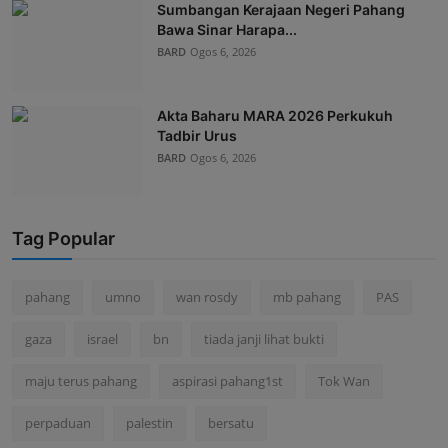
Sumbangan Kerajaan Negeri Pahang
Bawa Sinar Harapa...
BARD
Ogos 6, 2026
Akta Baharu MARA 2026 Perkukuh
Tadbir Urus
BARD
Ogos 6, 2026
Tag Popular
pahang
umno
wan rosdy
mb pahang
PAS
gaza
israel
bn
tiada janji lihat bukti
maju terus pahang
aspirasi pahang1st
Tok Wan
perpaduan
palestin
bersatu