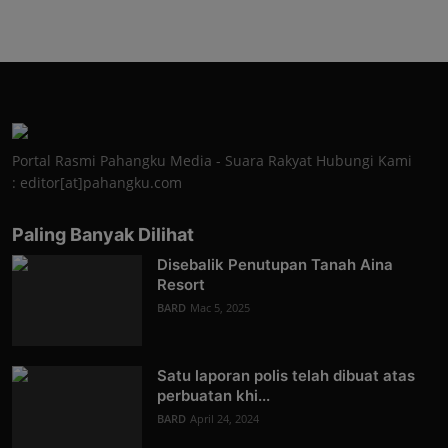
Portal Rasmi Pahangku Media - Suara Rakyat Hubungi Kami
: editor[at]pahangku.com
Paling Banyak Dilihat
Disebalik Penutupan Tanah Aina
Resort
BARD
Mac 5, 2025
Satu laporan polis telah dibuat atas
perbuatan khi...
BARD
April 24, 2024