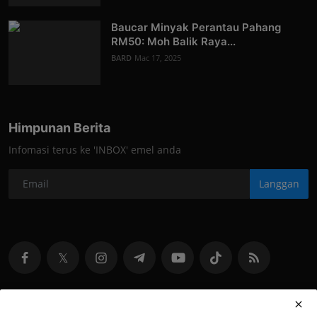
Baucar Minyak Perantau Pahang
RM50: Moh Balik Raya...
BARD
Mac 17, 2025
Himpunan Berita
Infomasi terus ke 'INBOX' emel anda
Langgan