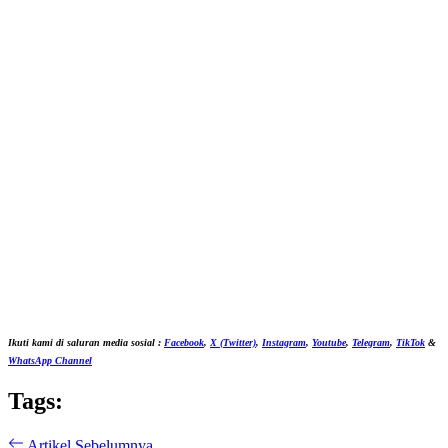
Ikuti kami di saluran media sosial :
Facebook
,
X (Twitter)
,
Instagram
,
Youtube
,
Telegram
,
TikTok
&
WhatsApp Channel
Tags:
Artikel Sebelumnya