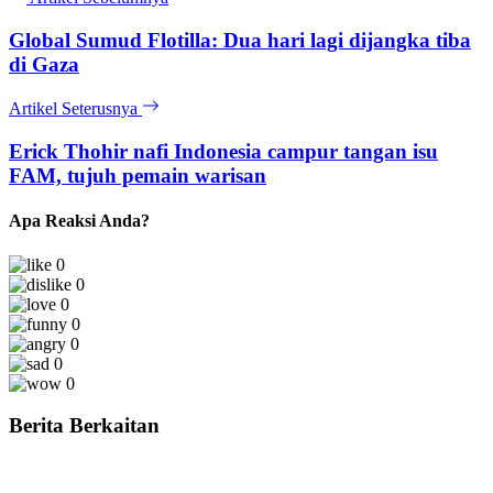
Global Sumud Flotilla: Dua hari lagi dijangka tiba
di Gaza
Artikel Seterusnya
Erick Thohir nafi Indonesia campur tangan isu
FAM, tujuh pemain warisan
Apa Reaksi Anda?
0
0
0
0
0
0
0
Berita Berkaitan