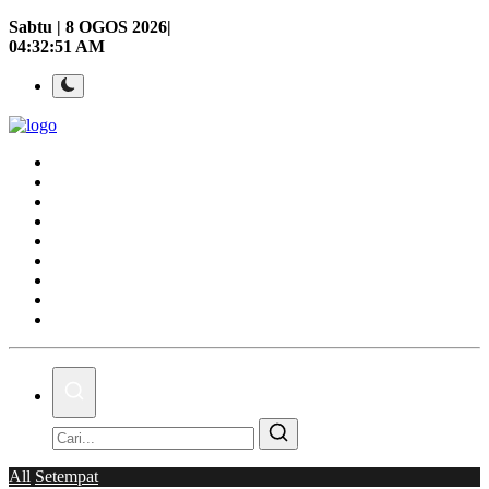
Sabtu | 8 OGOS 2026|
04:32:52 AM
Laman Utama
Nasional
Politik
Gaya Hidup
Ekonomi
Sukan
Dunia
AOK Tahu Tak!
Hubungi Kami
All
Setempat