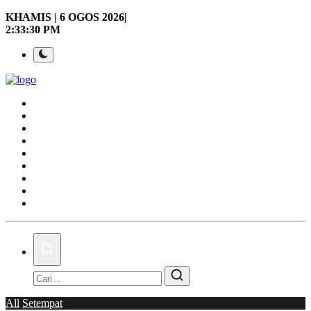
KHAMIS | 6 OGOS 2026|
2:33:31 PM
Laman Utama
Nasional
Politik
Gaya Hidup
Ekonomi
Sukan
Dunia
AOK Tahu Tak!
Hubungi Kami
All
Setempat