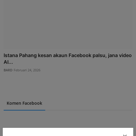
Istana Pahang kesan akaun Facebook palsu, jana video
AI...
BARD
Februari 24, 2026
Komen Facebook