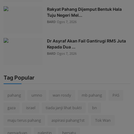
Rakyat Pahang Dijemput Bentuk Hala
Tuju Negeri Mel...
BARD
Ogos 7, 2026
Dr Asyraf Akan Fail Gantirugi RM5 Juta
Kepada Dua ...
BARD
Ogos 7, 2026
Tag Popular
pahang
umno
wan rosdy
mb pahang
PAS
gaza
israel
tiada janji lihat bukti
bn
maju terus pahang
aspirasi pahang1st
Tok Wan
perpaduan
palestin
bersatu