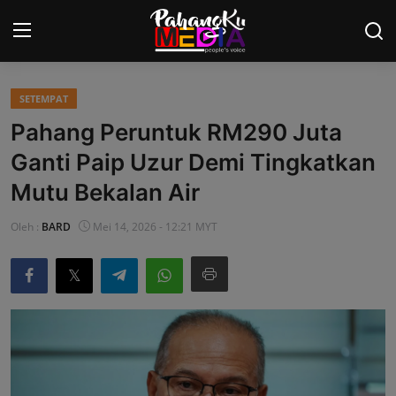
SETEMPAT
Laman Utama
Pahang Peruntuk RM290 Juta
Nasional
Ganti Paip Uzur Demi Tingkatkan
Mutu Bekalan Air
Politik
Oleh :
BARD
Mei 14, 2026 - 12:21 MYT
Gaya Hidup
Ekonomi
Sukan
Dunia
AOK Tahu Tak!