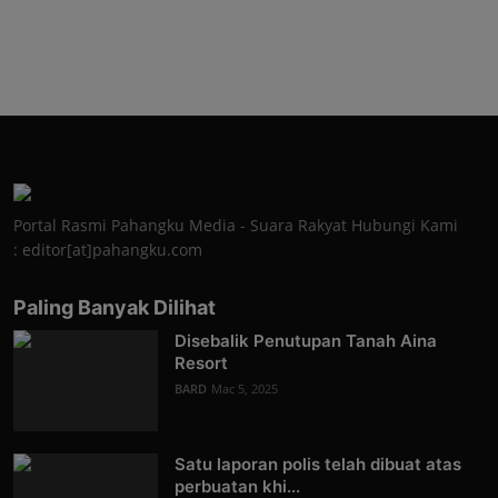
Portal Rasmi Pahangku Media - Suara Rakyat Hubungi Kami
: editor[at]pahangku.com
Paling Banyak Dilihat
Disebalik Penutupan Tanah Aina
Resort
BARD
Mac 5, 2025
Satu laporan polis telah dibuat atas
perbuatan khi...