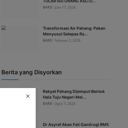
TULAR ISU ORANG ASLI D...
BARD
Julai 17, 2026
Transformasi Air Pahang: Pekan
Menyusul Selepas Ra...
BARD
Februari 5, 2026
Berita yang Disyorkan
Rakyat Pahang Dijemput Bentuk
Hala Tuju Negeri Mel...
BARD
Ogos 7, 2026
Dr Asyraf Akan Fail Gantirugi RM5