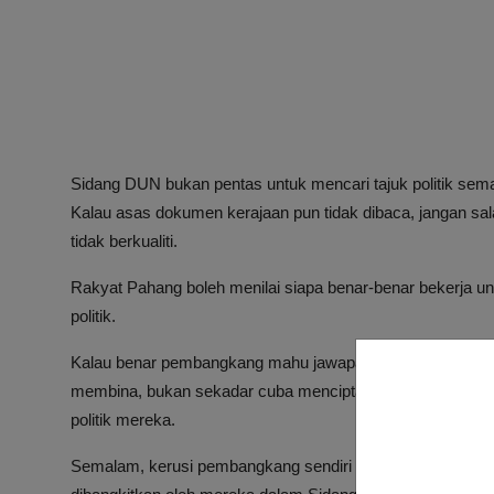
Sidang DUN bukan pentas untuk mencari tajuk politik sem
Kalau asas dokumen kerajaan pun tidak dibaca, jangan sal
tidak berkualiti.
Rakyat Pahang boleh menilai siapa benar-benar bekerja u
politik.
Kalau benar pembangkang mahu jawapan substantif, mer
membina, bukan sekadar cuba mencipta naratif bahawa si
politik mereka.
Semalam, kerusi pembangkang sendiri kosong ketika bari