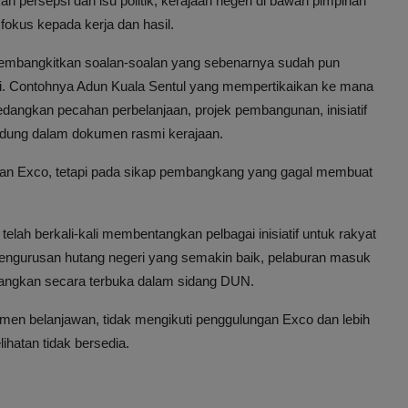
ersepsi dan isu politik, kerajaan negeri di bawah pimpinan
okus kepada kerja dan hasil.
embangkitkan soalan-soalan yang sebenarnya sudah pun
ri. Contohnya Adun Kuala Sentul yang mempertikaikan ke mana
sedangkan pecahan perbelanjaan, projek pembangunan, inisiatif
dung dalam dokumen rasmi kerajaan.
an Exco, tetapi pada sikap pembangkang yang gagal membuat
lah berkali-kali membentangkan pelbagai inisiatif untuk rakyat
pengurusan hutang negeri yang semakin baik, pelaburan masuk
tangkan secara terbuka dalam sidang DUN.
en belanjawan, tidak mengikuti penggulungan Exco dan lebih
ihatan tidak bersedia.