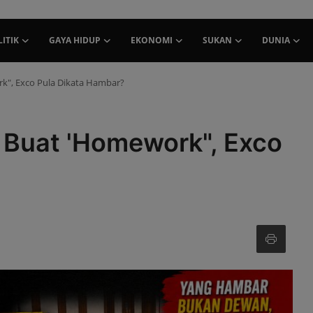
ITIK
GAYA HIDUP
EKONOMI
SUKAN
DUNIA
", Exco Pula Dikata Hambar?
Buat 'Homework", Exco