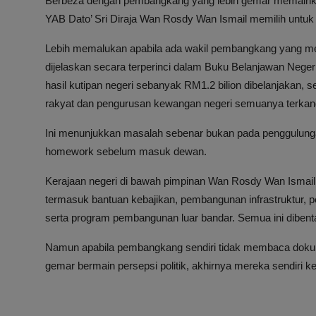
Berbeza dengan pembangkang yang lebih gemar memainkan p
YAB Dato’ Sri Diraja
Wan Rosdy Wan Ismail memilih untuk f
Lebih memalukan apabila ada wakil pembangkang yang m
dijelaskan secara terperinci dalam Buku Belanjawan Nege
hasil kutipan negeri sebanyak RM1.2 bilion dibelanjakan, 
rakyat dan pengurusan kewangan negeri semuanya terkan
Ini menunjukkan masalah sebenar bukan pada penggulung
homework sebelum masuk dewan.
Kerajaan negeri di bawah pimpinan Wan Rosdy Wan Ismail te
termasuk bantuan kebajikan, pembangunan infrastruktur, 
serta program pembangunan luar bandar. Semua ini diben
Namun apabila pembangkang sendiri tidak membaca dokum
gemar bermain persepsi politik, akhirnya mereka sendiri kel