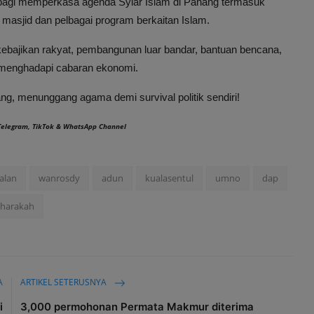
 bagi memperkasa agenda Syiar Islam di Pahang termasuk
 masjid dan pelbagai program berkaitan Islam.
n kebajikan rakyat, pembangunan luar bandar, bantuan bencana,
t menghadapi cabaran ekonomi.
g, menunggang agama demi survival politik sendiri!
Telegram
,
TikTok
&
WhatsApp Channel
alan
wanrosdy
adun
kualasentul
umno
dap
harakah
A
ARTIKEL SETERUSNYA
i
3,000 permohonan Permata Makmur diterima