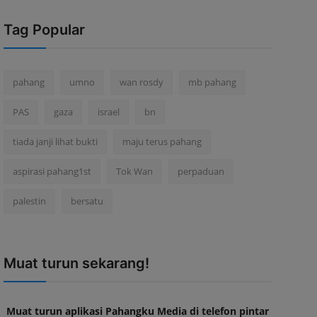
Tag Popular
pahang
umno
wan rosdy
mb pahang
PAS
gaza
israel
bn
tiada janji lihat bukti
maju terus pahang
aspirasi pahang1st
Tok Wan
perpaduan
palestin
bersatu
Muat turun sekarang!
Muat turun aplikasi Pahangku Media di telefon pintar