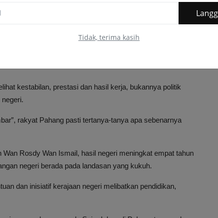
Lang
gkang
yang
gemar bertanya dan menyerang ketika sesi
gar penjelasan serta jawapan rasmi daripada pihak kerajaan.
Tidak, terima kasih
dakwa sesi itu “hambar” dan kononnya kerajaan tidak menjawab
ihat kestabilan, prestasi dan hasil kerja, bukannya politik
negeri.
bar”, rakyat Pahang pasti tertanya-tanya apa sebenarnya
an Wan Rosdy Wan Ismail, hasil negeri meningkat empat tahun
angan negeri berada pada landasan yang kukuh.
n dan inisiatif kerajaan negeri melibatkan pendidikan,