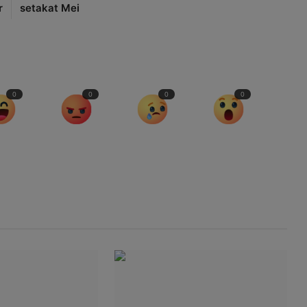
r
setakat Mei
0
0
0
0