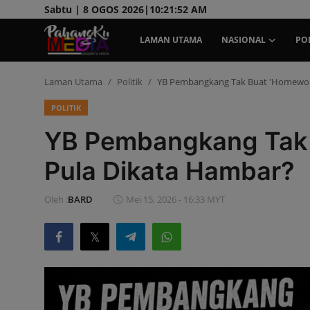
Sabtu | 8 OGOS 2026|
10:21:54 AM
LAMAN UTAMA
NASIONAL
POL
Laman Utama
Politik
YB Pembangkang Tak Buat 'Homework
Laman Utama
POLITIK
Nasional
YB Pembangkang Tak 
Politik
Pula Dikata Hambar?
Gaya Hidup
Oleh :
BARD
Mei 15, 2026 - 16:33 MYT
Ekonomi
Sukan
Dunia
AOK Tahu Tak!