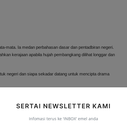
ata-mata. Ia medan perbahasan dasar dan pentadbiran negeri.
ahkan kerajaan apabila hujah pembangkang dilihat longgar dan
ntuk negeri dan siapa sekadar datang untuk mencipta drama
eka juga perlu membawa hujah yang matang dan cadangan
dang DUN tidak menarik apabila kerajaan tidak melayan drama
SERTAI NEWSLETTER KAMI
Infomasi terus ke 'INBOX' emel anda
san Exco kerajaan negeri sedang menjawab soalan-soalan yang