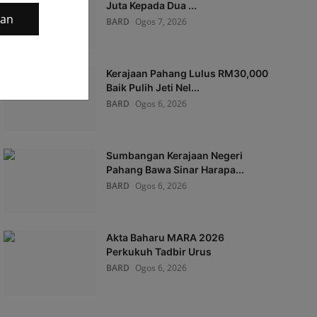
Juta Kepada Dua ...
gan
BARD
Ogos 7, 2026
Kerajaan Pahang Lulus RM30,000
Baik Pulih Jeti Nel...
BARD
Ogos 6, 2026
Sumbangan Kerajaan Negeri
Pahang Bawa Sinar Harapa...
BARD
Ogos 6, 2026
Akta Baharu MARA 2026
Perkukuh Tadbir Urus
BARD
Ogos 6, 2026