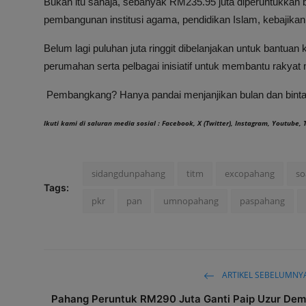
Bukan itu sahaja, sebanyak RM235.95 juta diperuntukkan
pembangunan institusi agama, pendidikan Islam, kebajikan
Belum lagi puluhan juta ringgit dibelanjakan untuk bantua
perumahan serta pelbagai inisiatif untuk membantu rakya
Pembangkang? Hanya pandai menjanjikan bulan dan bintan
Ikuti kami di saluran media sosial :
Facebook
,
X (Twitter)
,
Instagram
,
Youtube
,
sidangdunpahang
titm
excopahang
so
Tags:
pkr
pan
umnopahang
paspahang
ARTIKEL SEBELUMNY
Pahang Peruntuk RM290 Juta Ganti Paip Uzur Dem