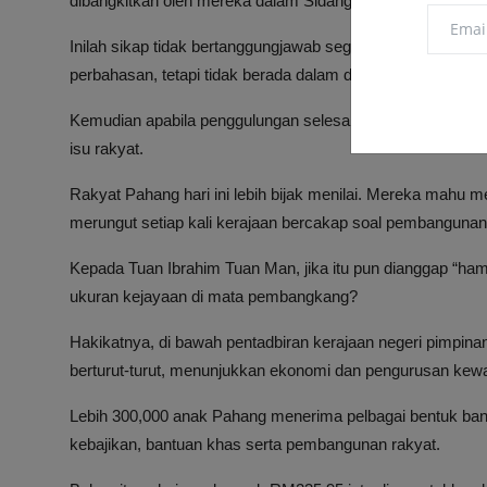
dibangkitkan oleh mereka dalam Sidang DUN Pahang.
Inilah sikap tidak bertanggungjawab segelintir YB pemban
perbahasan, tetapi tidak berada dalam dewan untuk menden
Kemudian apabila penggulungan selesai, mereka pula men
isu rakyat.
Rakyat Pahang hari ini lebih bijak menilai. Mereka mahu mel
merungut setiap kali kerajaan bercakap soal pembangunan 
Kepada Tuan Ibrahim Tuan Man, jika itu pun dianggap “ham
ukuran kejayaan di mata pembangkang?
Hakikatnya, di bawah pentadbiran kerajaan negeri pimpin
berturut-turut, menunjukkan ekonomi dan pengurusan kew
Lebih 300,000 anak Pahang menerima pelbagai bentuk bantua
kebajikan, bantuan khas serta pembangunan rakyat.