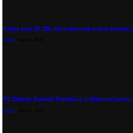
Razlan gesa MCMC siasat dakwaan bahan kempen ..
BARD
Ogos 3, 2026
PH Dilanda Tsunami Penolakan, Gelombang Sokon..
BARD
Julai 29, 2026