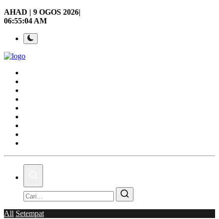
AHAD | 9 OGOS 2026|
06:55:05 AM
Laman Utama
Nasional
Politik
Gaya Hidup
Ekonomi
Sukan
Dunia
AOK Tahu Tak!
Hubungi Kami
All
Setempat