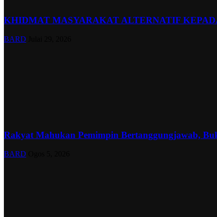
KHIDMAT MASYARAKAT ALTERNATIF KEPADA
BARD
Julai 29, 2026
Rakyat Mahukan Pemimpin Bertanggungjawab, Buk
BARD
Ogos 5, 2026