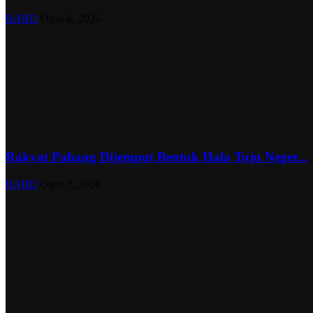
BARD
Ogos 6, 2026
Rakyat Pahang Dijemput Bentuk Hala Tuju Neger...
BARD
Ogos 7, 2026