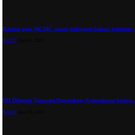
Razlan gesa MCMC siasat dakwaan bahan kempen ..
BARD
Ogos 3, 2026
PH Dilanda Tsunami Penolakan, Gelombang Sokon..
BARD
Julai 29, 2026