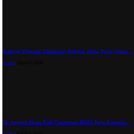
Rakyat Pahang Dijemput Bentuk Hala Tuju Neger...
BARD
Ogos 7, 2026
Dr Asyraf Akan Fail Gantirugi RM5 Juta Kepada...
BARD
Ogos 7, 2026