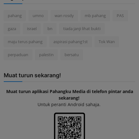
pahang
umno
wan rosdy
mb pahang
PAS
gaza
israel
bn
tiada janji lihat bukti
maju terus pahang
aspirasi pahang1st
Tok Wan
perpaduan
palestin
bersatu
Muat turun sekarang!
Muat turun aplikasi Pahangku Media di telefon pintar anda
sekarang!
Untuk peranti Android sahaja.