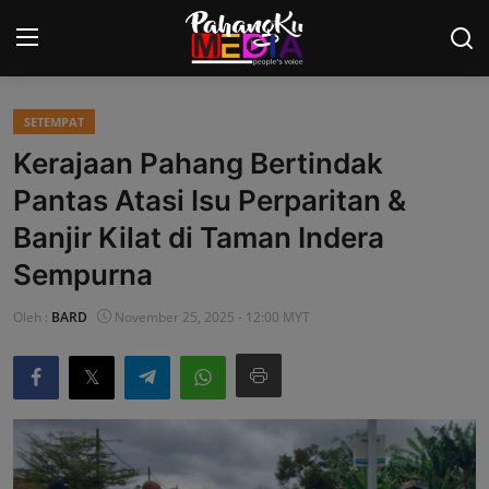
SETEMPAT
Laman Utama
Kerajaan Pahang Bertindak
Nasional
Pantas Atasi Isu Perparitan &
Banjir Kilat di Taman Indera
Politik
Sempurna
Gaya Hidup
Oleh :
BARD
November 25, 2025 - 12:00 MYT
Ekonomi
Sukan
Dunia
AOK Tahu Tak!