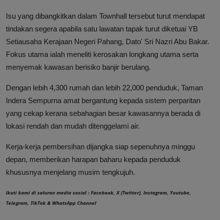
Isu yang dibangkitkan dalam Townhall tersebut turut mendapat
tindakan segera apabila satu lawatan tapak turut diketuai YB
Setiausaha Kerajaan Negeri Pahang, Dato' Sri Nazri Abu Bakar.
Fokus utama ialah meneliti kerosakan longkang utama serta
menyemak kawasan berisiko banjir berulang.
Dengan lebih 4,300 rumah dan lebih 22,000 penduduk, Taman
Indera Sempurna amat bergantung kepada sistem perparitan
yang cekap kerana sebahagian besar kawasannya berada di
lokasi rendah dan mudah ditenggelami air.
Kerja-kerja pembersihan dijangka siap sepenuhnya minggu
depan, memberikan harapan baharu kepada penduduk
khususnya menjelang musim tengkujuh.
Ikuti kami di saluran media sosial :
Facebook
,
X (Twitter)
,
Instagram
,
Youtube
,
Telegram
,
TikTok
&
WhatsApp Channel