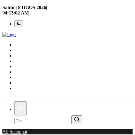
Sabtu | 8 OGOS 2026|
04:13:03 AM
Laman Utama
Nasional
Politik
Gaya Hidup
Ekonomi
Sukan
Dunia
AOK Tahu Tak!
Hubungi Kami
All
Setempat