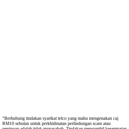
“Berhubung tindakan syarikat telco yang mahu mengenakan caj
RM10 sebulan untuk perkhidmatan perlindungan scam atau
penipuan adalah tidak munasabah. Tindakan mengambil kesempatan