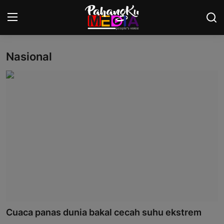
Nasional
Laman Utama
Nasional
Politik
Gaya Hidup
Ekonomi
Sukan
Dunia
Cuaca panas dunia bakal cecah suhu ekstrem
AOK Tahu Tak!