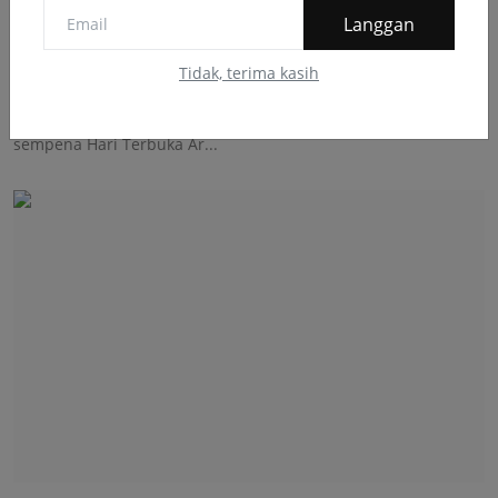
Langgan
Dua buah helikopter TLDM dilaporkan terhempas
Tidak, terima kasih
BARD
April 23, 2024
Difahamkan dua helikopter terbabit sedang membuat raptai
sempena Hari Terbuka Ar...