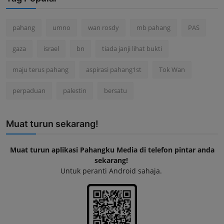
pahang
umno
wan rosdy
mb pahang
PAS
gaza
israel
bn
tiada janji lihat bukti
maju terus pahang
aspirasi pahang1st
Tok Wan
perpaduan
palestin
bersatu
Muat turun sekarang!
Muat turun aplikasi Pahangku Media di telefon pintar anda
sekarang!
Untuk peranti Android sahaja.