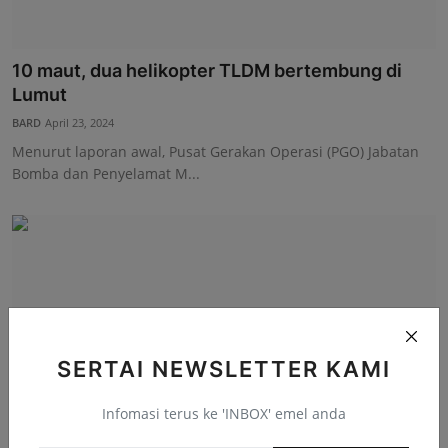
10 maut, dua helikopter TLDM bertembung di
Lumut
BARD
April 23, 2024
Menurut laporan awal, Pusat Gerakan Operasi (PGO) Jabatan
Bomba dan Penyelamat M...
SERTAI NEWSLETTER KAMI
Infomasi terus ke 'INBOX' emel anda