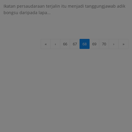
Ikatan persaudaraan terjalin itu menjadi tanggungjawab adik
bongsu daripada lapa...
«
‹
66
67
68
69
70
›
»