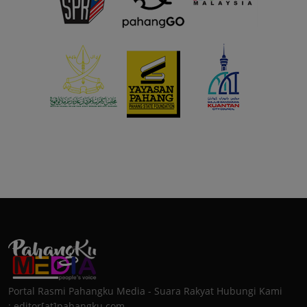
Portal Rasmi Pahangku Media - Suara Rakyat Hubungi Kami
: editor[at]pahangku.com