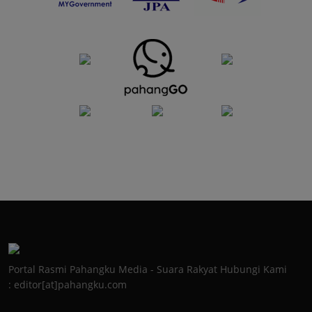
Portal Rasmi Pahangku Media - Suara Rakyat Hubungi Kami
: editor[at]pahangku.com