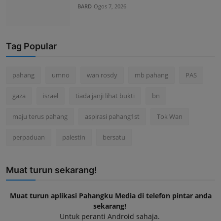
BARD
Ogos 7, 2026
Tag Popular
pahang
umno
wan rosdy
mb pahang
PAS
gaza
israel
tiada janji lihat bukti
bn
maju terus pahang
aspirasi pahang1st
Tok Wan
perpaduan
palestin
bersatu
Muat turun sekarang!
Muat turun aplikasi Pahangku Media di telefon pintar anda
sekarang!
Untuk peranti Android sahaja.