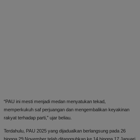
“PAU ini mesti menjadi medan menyatukan tekad,
memperkukuh saf perjuangan dan mengembalikan keyakinan
rakyat terhadap parti,” ujar beliau.
Terdahulu, PAU 2025 yang dijadualkan berlangsung pada 26
hingga 29 November telah ditangguhkan ke 14 hingga 17 Januari