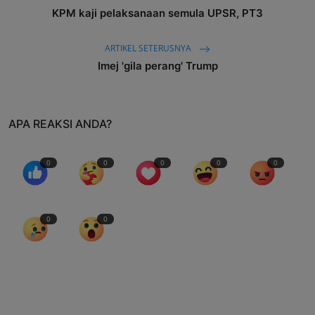
KPM kaji pelaksanaan semula UPSR, PT3
ARTIKEL SETERUSNYA
Imej 'gila perang' Trump
APA REAKSI ANDA?
0
0
0
0
0
0
0