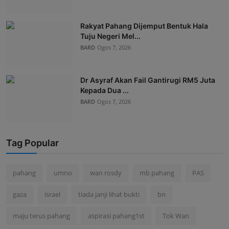
Rakyat Pahang Dijemput Bentuk Hala
Tuju Negeri Mel...
BARD
Ogos 7, 2026
Dr Asyraf Akan Fail Gantirugi RM5 Juta
Kepada Dua ...
BARD
Ogos 7, 2026
Tag Popular
pahang
umno
wan rosdy
mb pahang
PAS
gaza
israel
tiada janji lihat bukti
bn
maju terus pahang
aspirasi pahang1st
Tok Wan