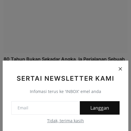
80 Tahun Bukan Sekadar Angka, Ia Perjalanan Sebuah
Perj...
BARD
Mei 11, 2026
SERTAI NEWSLETTER KAMI
Infomasi terus ke 'INBOX' emel anda
Komen Facebook
Langgan
Tidak, terima kasih