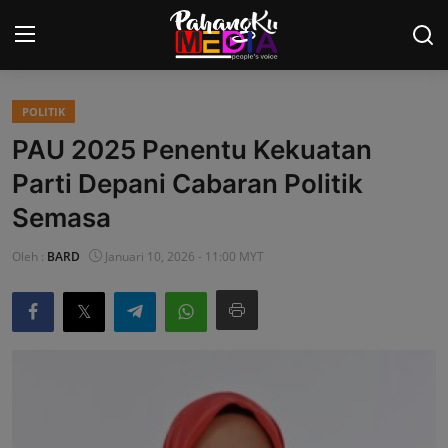
POLITIK
Laman Utama
PAU 2025 Penentu Kekuatan
Nasional
Parti Depani Cabaran Politik
Semasa
Politik
Oleh :
BARD
Januari 10, 2026 - 11:00 MYT
Gaya Hidup
Ekonomi
Sukan
Dunia
AOK Tahu Tak!