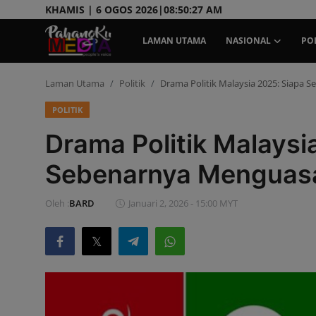
KHAMIS | 6 OGOS 2026|
08:50:28 AM
LAMAN UTAMA
NASIONAL
POL
Laman Utama
Politik
Drama Politik Malaysia 2025: Siapa
Laman Utama
POLITIK
Nasional
Drama Politik Malaysi
Politik
Sebenarnya Menguas
Gaya Hidup
Oleh :
BARD
Januari 2, 2026 - 15:00 MYT
Ekonomi
Sukan
Dunia
AOK Tahu Tak!