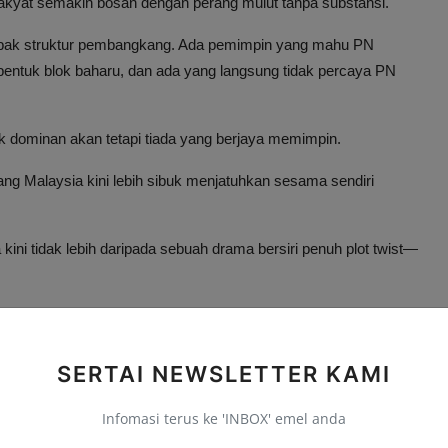
rakyat semakin bosan dengan perang mulut tanpa substansi.
ombak struktur pembangkang. Ada pemimpin yang mahu PN
ntuk blok baharu, dan ada yang langsung tidak percaya PN
dominan akan tetapi tiada yang berjaya memimpin.
ang Malaysia kini lebih sibuk menjatuhkan sesama sendiri
kini tidak lebih daripada sebuah drama bersiri penuh plot twist—
SERTAI NEWSLETTER KAMI
Infomasi terus ke 'INBOX' emel anda