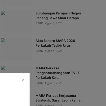
Sumbangan Kerajaan Negeri
Pahang Bawa Sinar Harapa...
BARD
Ogos 6, 2026
Akta Baharu MARA 2026
Perkukuh Tadbir Urus
BARD
Ogos 6, 2026
MARA Perkasa
Pengantarabangsaan TVET,
Perkukuh Ker...
BARD
Ogos 5, 2026
MARA Perluas Kerjasama
Strategik, Sasar Lebih Rama...
BARD
Ogos 5, 2026