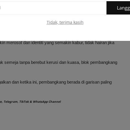
Lang
Tidak, terima kasih
iri, bagaimana mereka mahu meyakinkan rakyat bahawa
 merosot dan identiti yang semakin kabur, tidak hairan jika
uk semeja tanpa berebut kerusi dan kuasa, blok pembangkang
galkan dan ketika ini, pembangkang berada di garisan paling
e
,
Telegram
,
TikTok
&
WhatsApp Channel