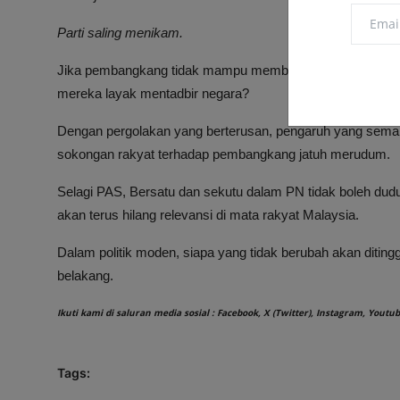
Parti saling menikam.
Jika pembangkang tidak mampu membetulkan rumah send
mereka layak mentadbir negara?
Dengan pergolakan yang berterusan, pengaruh yang semakin
sokongan rakyat terhadap pembangkang jatuh merudum.
Selagi PAS, Bersatu dan sekutu dalam PN tidak boleh dud
akan terus hilang relevansi di mata rakyat Malaysia.
Dalam politik moden, siapa yang tidak berubah akan diting
belakang.
Ikuti kami di saluran media sosial :
Facebook
,
X (Twitter)
,
Instagram
,
Youtub
Tags: