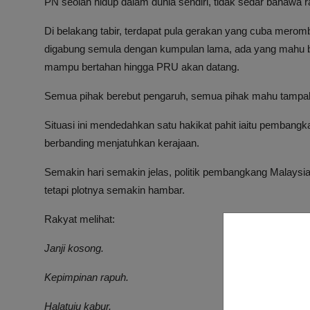
PN seolah hidup dalam dunia sendiri, tidak sedar bahawa 
Di belakang tabir, terdapat pula gerakan yang cuba mer
digabung semula dengan kumpulan lama, ada yang mahu be
mampu bertahan hingga PRU akan datang.
Semua pihak berebut pengaruh, semua pihak mahu tampak 
Situasi ini mendedahkan satu hakikat pahit iaitu pembangk
berbanding menjatuhkan kerajaan.
Semakin hari semakin jelas, politik pembangkang Malaysia 
tetapi plotnya semakin hambar.
Rakyat melihat:
Janji kosong.
Kepimpinan rapuh.
Halatuju kabur.