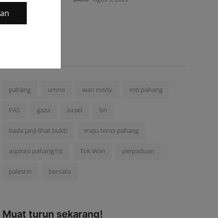
gan
Tag Popular
pahang
umno
wan rosdy
mb pahang
PAS
gaza
israel
bn
tiada janji lihat bukti
maju terus pahang
aspirasi pahang1st
Tok Wan
perpaduan
palestin
bersatu
Muat turun sekarang!