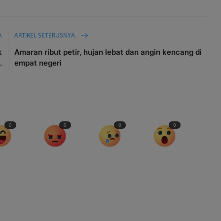
A
ARTIKEL SETERUSNYA
k
Amaran ribut petir, hujan lebat dan angin kencang di
.
empat negeri
0
0
0
0